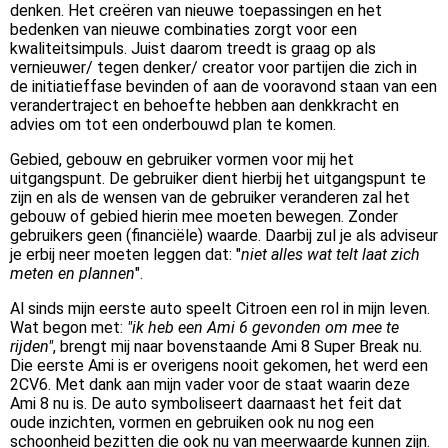
denken. Het creëren van nieuwe toepassingen en het
bedenken van nieuwe combinaties zorgt voor een
kwaliteitsimpuls. Juist daarom treedt is graag op als
vernieuwer/ tegen denker/ creator voor partijen die zich in
de initiatieffase bevinden of aan de vooravond staan van een
verandertraject en behoefte hebben aan denkkracht en
advies om tot een onderbouwd plan te komen.
Gebied, gebouw en gebruiker vormen voor mij het
uitgangspunt. De gebruiker dient hierbij het uitgangspunt te
zijn en als de wensen van de gebruiker veranderen zal het
gebouw of gebied hierin mee moeten bewegen. Zonder
gebruikers geen (financiële) waarde. Daarbij zul je als adviseur
je erbij neer moeten leggen dat: "
niet alles wat telt laat zich
meten en plannen
".
Al sinds mijn eerste auto speelt Citroen een rol in mijn leven.
Wat begon met:
"ik heb een Ami 6 gevonden om mee te
rijden"
, brengt mij naar bovenstaande Ami 8 Super Break nu.
Die eerste Ami is er overigens nooit gekomen, het werd een
2CV6. Met dank aan mijn vader voor de staat waarin deze
Ami 8 nu is. De auto symboliseert daarnaast het feit dat
oude inzichten, vormen en gebruiken ook nu nog een
schoonheid bezitten die ook nu van meerwaarde kunnen zijn.